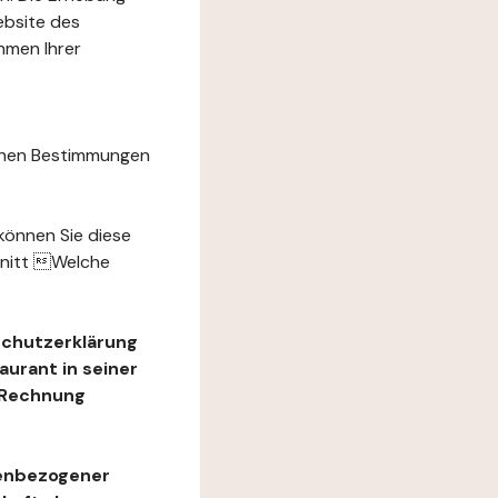
ebsite des
hmen Ihrer
chen Bestimmungen
können Sie diese
hnitt Welche
schutzerklärung
urant in seiner
e Rechnung
nenbezogener