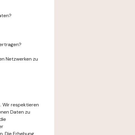
aten?
ertragen?
len Netzwerken zu
. Wir respektieren
genen Daten zu
die
er
n. Die Erhebung