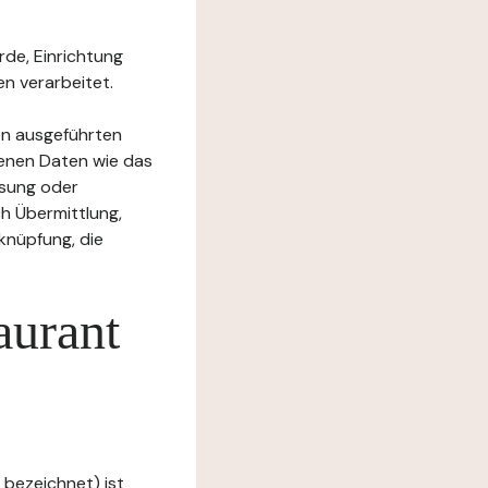
rde, Einrichtung
n verarbeitet.
en ausgeführten
enen Daten wie das
ssung oder
h Übermittlung,
knüpfung, die
aurant
 bezeichnet) ist