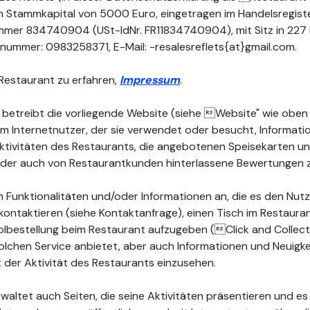
nem Stammkapital von 5000 Euro, eingetragen im Handelsregist
mmer 834740904 (USt-IdNr. FR11834740904), mit Sitz in 22
ummer: 0983258371, E-Mail: -resalesreflets{at}gmail.com.
Restaurant zu erfahren,
Impressum
.
 betreibt die vorliegende Website (siehe Website" wie oben d
dem Internetnutzer, der sie verwendet oder besucht, Informat
 Aktivitäten des Restaurants, die angebotenen Speisekarten 
 oder auch von Restaurantkunden hinterlassene Bewertungen 
 Funktionalitäten und/oder Informationen an, die es den Nutz
kontaktieren (siehe Kontaktanfrage), einen Tisch im Restauran
lbestellung beim Restaurant aufzugeben (Click and Collect")
olchen Service anbietet, aber auch Informationen und Neuigke
der Aktivität des Restaurants einzusehen.
waltet auch Seiten, die seine Aktivitäten präsentieren und es