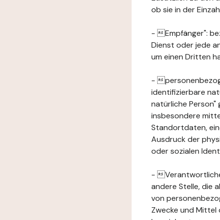
ob sie in der Einz
- Empfänger": beze
Dienst oder jede a
um einen Dritten ha
- personenbezogene
identifizierbare na
natürliche Person" g
insbesondere mitt
Standortdaten, ei
Ausdruck der physis
oder sozialen Ident
- Verantwortlicher
andere Stelle, die
von personenbezog
Zwecke und Mittel 