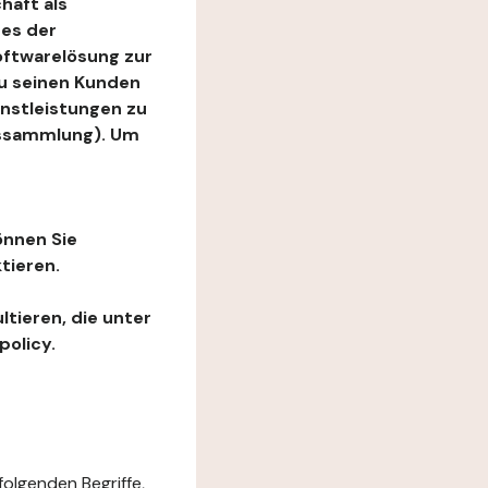
haft als
es der
Softwarelösung zur
zu seinen Kunden
enstleistungen zu
ngssammlung). Um
önnen Sie
tieren.
ltieren, die unter
policy.
folgenden Begriffe,