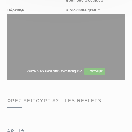
trottinette électrique
à proximité gratuit
Πάρκινγκ
Waze Map είναι απενεργοποιημένο.
Επέτρεψε
ΏΡΕΣ ΛΕΙΤΟΥΡΓΊΑΣ
LES REFLETS
Δ�
-
Τ�