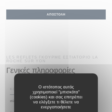
LES REFLETS
ΓΚΟΥΡΜΈ ΕΣΤΙΑΤΌΡΙΟ
LA
ROCHE SUR YON
Γενικές πληροφορίες
Ο ιστότοπος αυτός
ΚΟΥΖΊΝΑ
χρησιμοποιεί "μπισκότα"
(cookies) και σας επιτρέπει
σύγχρονος
να ελέγξετε τι θέλετε να
ενεργοποιήσετε