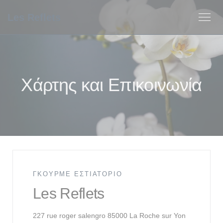
Πίνακας διαχείρισης "Μπισκότων" (Cookies)
Les Reflets
Χάρτης και Επικοινωνία
ΓΚΟΥΡΜΈ ΕΣΤΙΑΤΌΡΙΟ
Les Reflets
((ανοίγει σ
227 rue roger salengro 85000 La Roche sur Yon