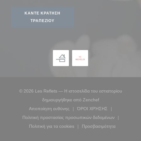
ΚΆΝΤΕ ΚΡΆΤΗΣΗ
ΤΡΑΠΕΖΙΟΎ
© 2026 Les Reflets — Η ιστοσελίδα του εστιατορίου
((ανοίγει σε νέο παρ
δημιουργήθηκε από
Zenchef
Αποποίηση ευθύνης
ΌΡΟΙ ΧΡΉΣΗΣ
((ανοίγει σε νέο παράθυρο))
((ανοίγει σε νέο παράθ
Πολιτική προστασίας προσωπικών δεδομένων
((ανοίγει σε νέο παράθυρο))
Πολιτική για τα cookies
Προσβασιμότητα
((ανοίγει σε νέο παράθυρο))
((ανοίγει σε νέο παρ