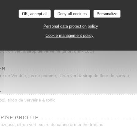
Les Reflets
u, eau pétillante, citron vert & champagne
OK, accept all
Deny all cookies
Personalize
TE
Personal data protection policy
reau & champagne
Cookie management policy
, citron vert & sirop de verveine (short drink 10cl)
EN
e de Vendée, jus de pomme, citron vert & sirop de fleur de sureau
T
cool, sirop de verveine & tonic
ERISE GRIOTTE
 gazeuse, citron vert, sucre de canne & menthe fraîche.