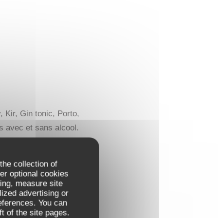
Kir, Gin tonic, Porto,
s avec et sans alcool.
the collection of
er optional cookies
18,00 EUR
ing, measure site
lized advertising or
references. You can
t of the site pages.
16,00 EUR