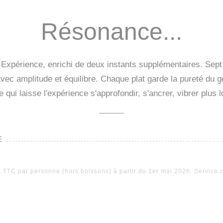
Résonance...
périence, enrichi de deux instants supplémentaires. Sept 
vec amplitude et équilibre. Chaque plat garde la pureté du gest
 qui laisse l'expérience s'approfondir, s'ancrer, vibrer plu
E
t TTC par personne (hors boissons) à partir du 1er mai 2026. Service 