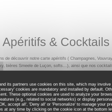
Apéritifs & Cocktails
 de découvrir notre carte apéritifs ( Champagnes, Vouvray, 
y, bières Smeele de Luçon, softs…), ainsi que nos cocktail
nd its partners use cookies on this site, which may involve 
cessary' cookies are mandatory and installed by default. Oth
sent. These optional cookies are used to analyze your brows
in, vemouth, sirop de rose & Champagne
eatures (e.g., related to social networks) or display persona
'OK, accept all', 'Deny all' or 'Personalize' to manage your p
 at any time by clicking on the cookie icon at the bottom lef