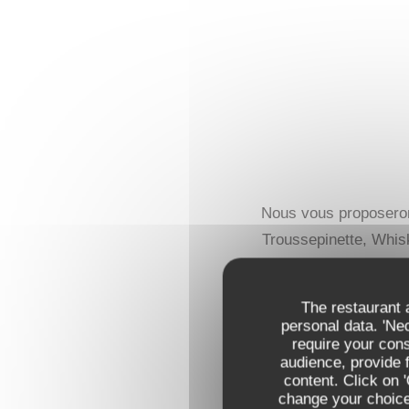
Nous vous proposerons
Troussepinette, Whisk
The restaurant a
LA VIE EN ROSE
personal data. 'Ne
require your con
Liqueur de framboise, G
audience, provide f
content. Click on 
HUGO ROYAL
change your choices