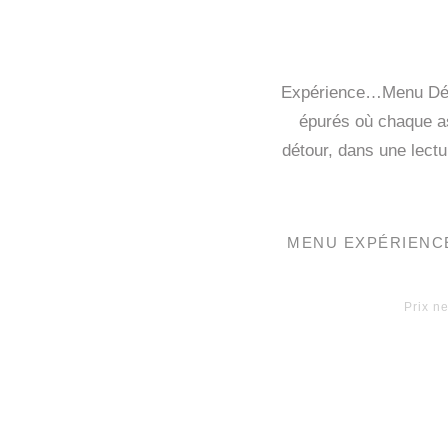
Expérience…Menu Dégus
épurés où chaque as
détour, dans une lectu
MENU EXPÉRIENC
Prix n