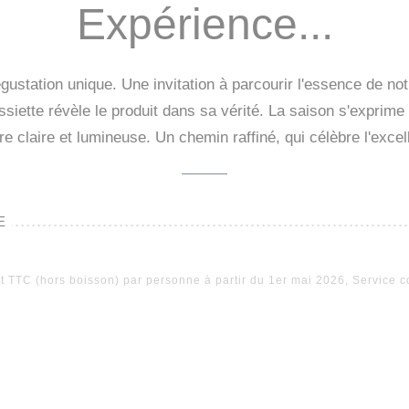
Expérience...
tation unique. Une invitation à parcourir l'essence de notr
siette révèle le produit dans sa vérité. La saison s'exprime
re claire et lumineuse. Un chemin raffiné, qui célèbre l'excell
E
et TTC (hors boisson) par personne à partir du 1er mai 2026, Service c