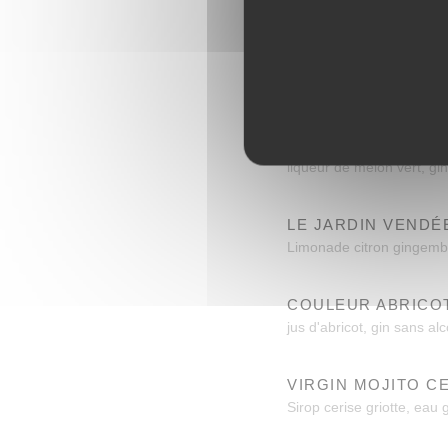
Liqueur de Fleur de surea
BULLE DE VIOLET
Sirop de violette, coint
EMERAUDE
liqueur de melon vert, gin
LE JARDIN VENDÉ
Limonade citron gingembr
COULEUR ABRICO
jus d'abricot, gin sans al
VIRGIN MOJITO C
Sirop cerise griotte, eau