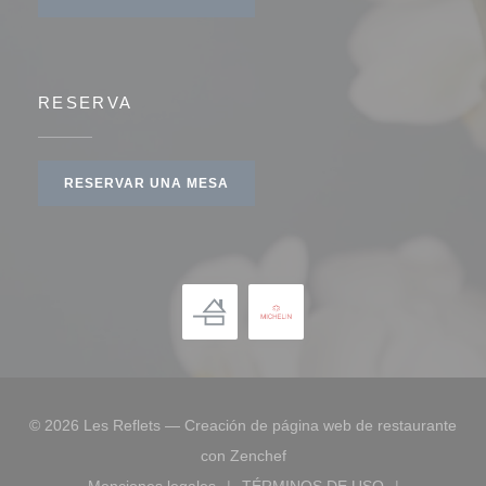
RESERVA
RESERVAR UNA MESA
© 2026 Les Reflets — Creación de página web de restaurante
((abre en una nueva ventana
con
Zenchef
Menciones legales
TÉRMINOS DE USO