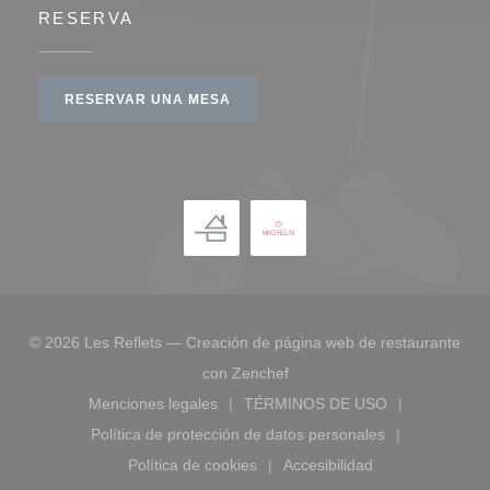
RESERVA
RESERVAR UNA MESA
© 2026 Les Reflets — Creación de página web de restaurante
((abre en una nueva ventana
con
Zenchef
Menciones legales
TÉRMINOS DE USO
((abre en una nueva ventana))
((abre en una nueva ve
Política de protección de datos personales
((abre en una nueva ventana))
Política de cookies
Accesibilidad
((abre en una nueva ventana))
((abre en una nueva ve