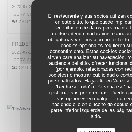
2023-07-28
- 20:30 - INVITADOS 2
SERVICIO
:
5
/5
AMBIENTE
:
4
/5
MENÚ
:
El restaurante y sus socios utilizan c
en este sitio, lo que puede implicar
5
/5
CALIDAD / PRECIO
:
5
/5
recopilación de datos personales. 
cookies denominadas «necesarias»
obligatorias y se instalan por defecto.
FREDERIC
R
cookies opcionales requieren su
consentimiento. Estas cookies opcio
2023-07-21
- 19:45 - INVITADOS 2
sirven para analizar su navegación, me
SERVICIO
:
5
/5
AMBIENTE
:
5
/5
MENÚ
:
audiencia del sitio, ofrecer funcional
5
/5
CALIDAD / PRECIO
:
5
/5
(por ejemplo, relacionadas con re
sociales) o mostrar publicidad o cont
personalizados. Haga clic en 'Aceptar 
'Rechazar todo' o 'Personalizar' pa
1
2
3
gestionar sus preferencias. Puede ca
sus opciones en cualquier momen
haciendo clic en el icono de cookie 
parte inferior izquierda de las página
sitio.
OK, aceptar todas