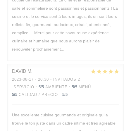
couple de restaurateurs. Le chef et la responsable de
salle et sommelière sont passionnés et passionnants ! La
cuisine et le service sont à leurs images, ils en sont leurs
reflets: fin, gourmand, audacieux, créatif, attentionné,
complice,... Merci pour cette savoureuse expérience
culinaire et humaine que nous aurons plaisir de
renouveler prochainement...
DAVID
M
Les Reflets
2023-08-17
- 20:30 - INVITADOS 2
SERVICIO
:
5
/5
AMBIENTE
:
5
/5
MENÚ
:
5
/5
CALIDAD / PRECIO
:
5
/5
Une excellente cuisine gourmande et originale qui a
trouvé le ton juste dans un cadre intime et très agréable