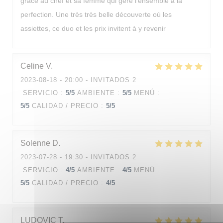
grâce au chef et sa femme qui gère l'ensemble à la
perfection. Une très très belle découverte où les
assiettes, ce duo et les prix invitent à y revenir
Celine
V
2023-08-18
- 20:00 - INVITADOS 2
SERVICIO
:
5
/5
AMBIENTE
:
5
/5
MENÚ
:
5
/5
CALIDAD / PRECIO
:
5
/5
Solenne
D
2023-07-28
- 19:30 - INVITADOS 2
SERVICIO
:
4
/5
AMBIENTE
:
4
/5
MENÚ
:
5
/5
CALIDAD / PRECIO
:
4
/5
LUDOVIC
T