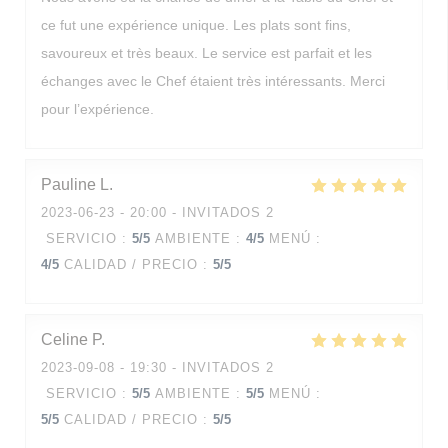
ce fut une expérience unique. Les plats sont fins,
savoureux et très beaux. Le service est parfait et les
échanges avec le Chef étaient très intéressants. Merci
pour l’expérience.
Pauline
L
2023-06-23
- 20:00 - INVITADOS 2
SERVICIO
:
5
/5
AMBIENTE
:
4
/5
MENÚ
:
4
/5
CALIDAD / PRECIO
:
5
/5
Celine
P
2023-09-08
- 19:30 - INVITADOS 2
SERVICIO
:
5
/5
AMBIENTE
:
5
/5
MENÚ
:
5
/5
CALIDAD / PRECIO
:
5
/5