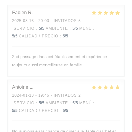
Fabien
R
2025-08-16
- 20:00 - INVITADOS 5
SERVICIO
:
5
/5
AMBIENTE
:
5
/5
MENÚ
:
5
/5
CALIDAD / PRECIO
:
5
/5
2nd passage dans cet établissement et expérience
toujours aussi merveilleuse en famille
Antoine
L
2024-01-13
- 19:45 - INVITADOS 2
SERVICIO
:
5
/5
AMBIENTE
:
5
/5
MENÚ
:
5
/5
CALIDAD / PRECIO
:
5
/5
Nous avons eu la chance de dîner à la Table du Chef et