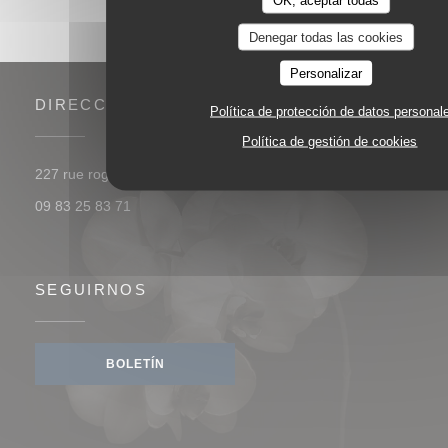
Denegar todas las cookies
Personalizar
DIRECCIÓN
Política de protección de datos personal
Política de gestión de cookies
((abre en una n
227 rue roger salengro 85000 La Roche sur Yon
09 83 25 83 71
SEGUIRNOS
BOLETÍN