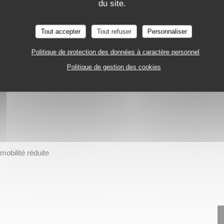
du site.
E
LA ROCHE SUR YON
Tout accepter
Tout refuser
Personnaliser
Politique de protection des données à caractère personnel
Politique de gestion des cookies
obilité réduite