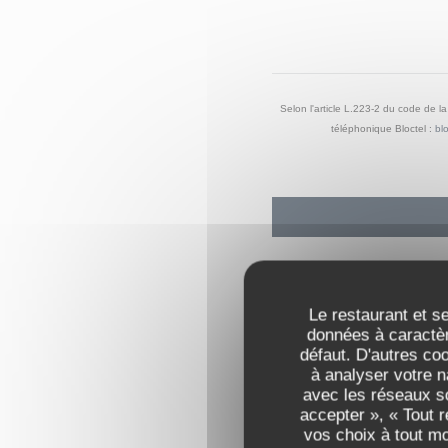
Selon l'article L.223-2 du code de l
téléphonique Bloctel :
blo
Le restaurant et se
données à caractèr
défaut. D'autres co
à analyser votre n
avec les réseaux so
accepter », « Tout 
vos choix à tout m