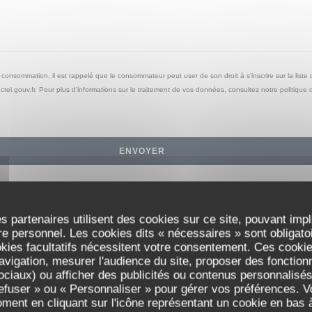
a consommation, il est rappelé que le consommateur peut user de son droit à s'inscrire sur la list
ctel.gouv.fr
. Pour plus d'informations sur le traitement de vos données, consultez notre
politique 
s partenaires utilisent des cookies sur ce site, pouvant impl
e personnel. Les cookies dits « nécessaires » sont obligatoir
okies facultatifs nécessitent votre consentement. Ces cookies
avigation, mesurer l'audience du site, proposer des fonctionna
ciaux) ou afficher des publicités ou contenus personnalisés
refuser » ou « Personnaliser » pour gérer vos préférences. 
oment en cliquant sur l'icône représentant un cookie en bas
Les Reflets