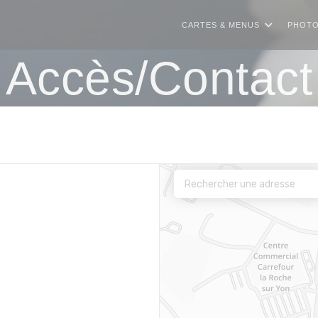
CARTES & MENUS
PHOT
Accès/Contact
re une nouvelle fenêtre))