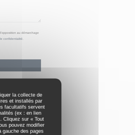
e d'opposition au démarchage
de confidentialité
.
iquer la collecte de
es et installés par
 facultatifs servent
lités (ex : en lien
. Cliquez sur « Tout
Vous pouvez modifier
 à gauche des pages