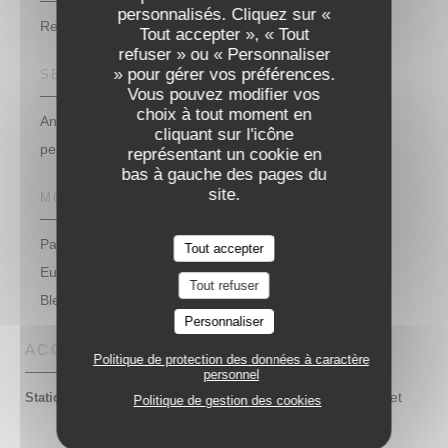
personnalisés. Cliquez sur «
Les Reflets
Restaurant Gastronomique
Tout accepter », « Tout
refuser » ou « Personnaliser
» pour gérer vos préférences.
SERVICES
Vous pouvez modifier vos
choix à tout moment en
Animaux non acceptés, Climatisation, Accès aux
cliquant sur l'icône
personnes à mobilité réduite
représentant un cookie en
bas à gauche des pages du
site.
MOYENS DE PAIEMENT
Paiement mobile, Paiement Sans Contact,
Tout accepter
Eurocard/Mastercard, Espèces, Visa, Chèques, Carte
Tout refuser
Bleue
Personnaliser
ACCÈS
Politique de protection des données à caractère
personnel
Vélo électrique impulsyon et
Station de vélos
Politique de gestion des cookies
trottinette électrique