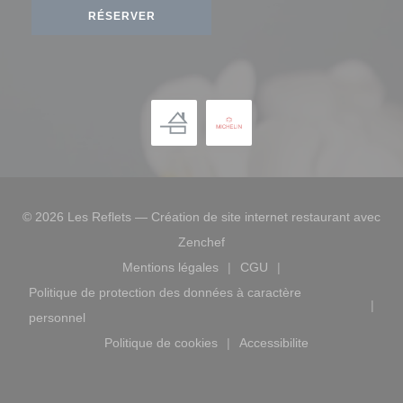
RÉSERVER
© 2026 Les Reflets — Création de site internet restaurant avec
((ouvre une nouvelle fenêtre))
Zenchef
Mentions légales
CGU
((ouvre une nouvelle fenêtre))
((ouvre une nouvelle fen
Politique de protection des données à caractère
((ouvre une nouvelle fenêtre))
personnel
Politique de cookies
Accessibilite
((ouvre une nouvelle fenêtre))
((ouvre une nouvelle f