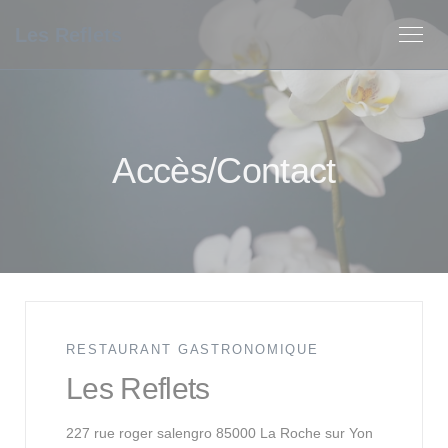
Personnalisation de vos choix en matière de cookies
Les Reflets
Accès/Contact
RESTAURANT GASTRONOMIQUE
Les Reflets
((ouvre une 
227 rue roger salengro 85000 La Roche sur Yon