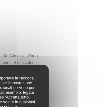
Kir, Gin tonic, Porto,
s avec et sans alcool.
mportare la raccolta
ti per impostazione
18,00 EUR
pzionali servono per
 (ad esempio, legate
u 'Accetta tutto',
e scelte in qualsiasi
16,00 EUR
e del sito.