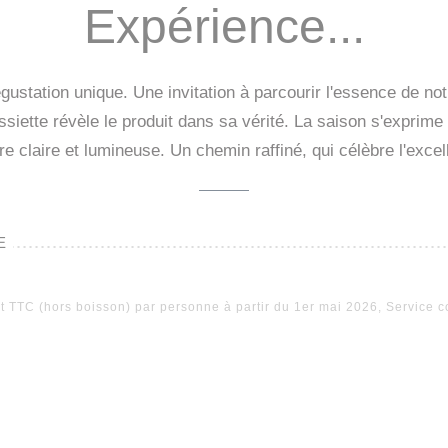
Expérience...
tation unique. Une invitation à parcourir l'essence de notr
siette révèle le produit dans sa vérité. La saison s'exprime
re claire et lumineuse. Un chemin raffiné, qui célèbre l'excell
E
et TTC (hors boisson) par personne à partir du 1er mai 2026, Service c