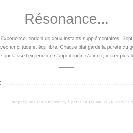
Résonance...
périence, enrichi de deux instants supplémentaires. Sept 
vec amplitude et équilibre. Chaque plat garde la pureté du gest
 qui laisse l'expérience s'approfondir, s'ancrer, vibrer plu
E
t TTC par personne (hors boissons) à partir du 1er mai 2026. Service 