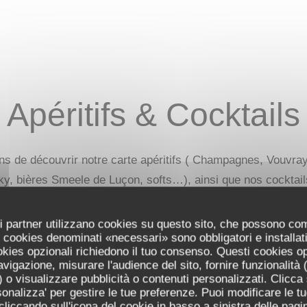
Apéritifs & Cocktails
 de découvrir notre carte apéritifs ( Champagnes, Vouvray, 
y, bières Smeele de Luçon, softs…), ainsi que nos cocktail
uoi partner utilizzano cookies su questo sito, che possono co
 I cookies denominati «necessari» sono obbligatori e installa
cookies opzionali richiedono il tuo consenso. Questi cookies o
in, vemouth, sirop de rose & Champagne
avigazione, misurare l'audience del sito, fornire funzionalità
 o visualizzare pubblicità o contenuti personalizzati. Clicca s
ersonalizza' per gestire le tue preferenze. Puoi modificare le tu
iccando sull'icona del cookie in basso a sinistra delle pagin