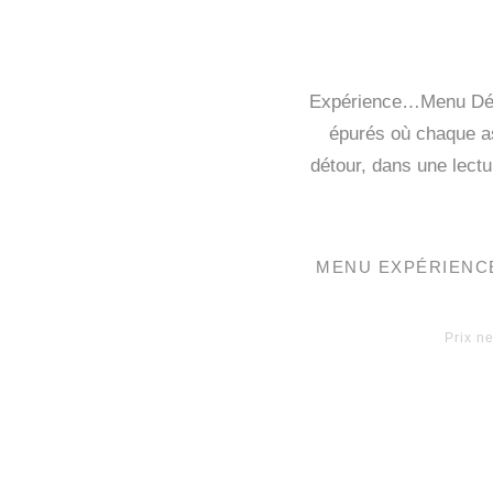
Expérience…Menu Dégus
épurés où chaque as
détour, dans une lectu
MENU EXPÉRIENC
Prix n