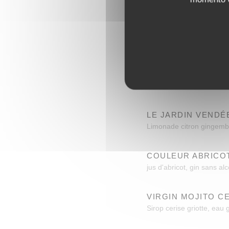
Liqueur de Fleur de surea
BULLE DE VIOLET
Sirop de violette, coint
EMERAUDE
liqueur de melon vert, gin
LE JARDIN VENDÉ
Limonade citron gingembr
COULEUR ABRICO
jus d'abricot, gin sans al
VIRGIN MOJITO C
Sirop cerise griotte, eau