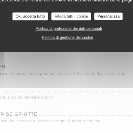
Les Reflets
u, eau pétillante, citron vert & champagne
Ok, accetta tutto
Rifiuta tutti i cookie
Personalizza
TE
reau & champagne
Politica di protezione dei dati personali
Politica di gestione dei cookie
, citron vert & sirop de verveine (short drink 10cl)
EN
e de Vendée, jus de pomme, citron vert & sirop de fleur de sureau
T
cool, sirop de verveine & tonic
ERISE GRIOTTE
 gazeuse, citron vert, sucre de canne & menthe fraîche.