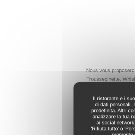
Nous vous proposerons
Troussepinette, Whisk
Il ristorante e i s
di dati personali.
LA VIE EN ROSE
predefinita. Altri 
Liqueur de framboise, G
analizzare la tua n
ai social network)
'Rifiuta tutto' o 'P
HUGO ROYAL
momento cl