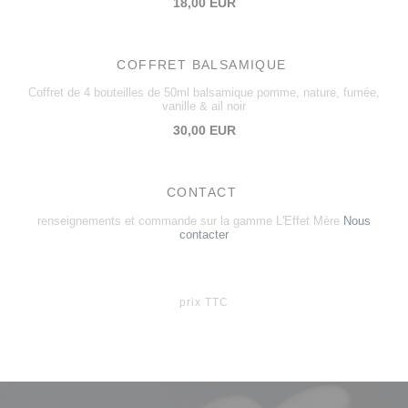
18,00 EUR
COFFRET BALSAMIQUE
Coffret de 4 bouteilles de 50ml balsamique pomme, nature, fumée,
vanille & ail noir
30,00 EUR
CONTACT
renseignements et commande sur la gamme L'Effet Mère
Nous
contacter
prix TTC