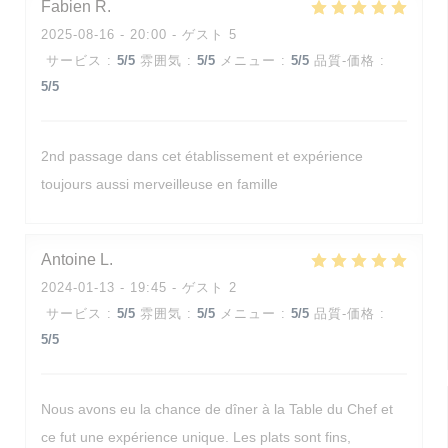
Fabien
R
2025-08-16
- 20:00 - ゲスト 5
サービス
:
5
/5
雰囲気
:
5
/5
メニュー
:
5
/5
品質-価格
:
5
/5
2nd passage dans cet établissement et expérience
toujours aussi merveilleuse en famille
Antoine
L
2024-01-13
- 19:45 - ゲスト 2
サービス
:
5
/5
雰囲気
:
5
/5
メニュー
:
5
/5
品質-価格
:
5
/5
Nous avons eu la chance de dîner à la Table du Chef et
ce fut une expérience unique. Les plats sont fins,