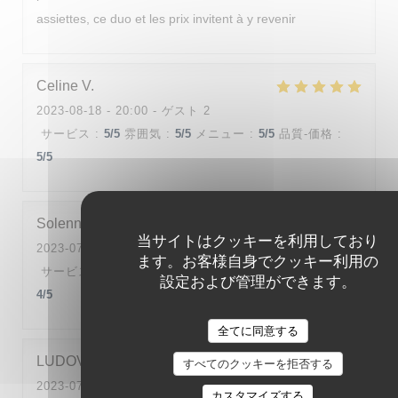
assiettes, ce duo et les prix invitent à y revenir
Celine
V
2023-08-18
- 20:00 - ゲスト 2
サービス
:
5
/5
雰囲気
:
5
/5
メニュー
:
5
/5
品質-価格
:
5
/5
Solenne
D
当サイトはクッキーを利用しており
2023-07-28
- 19:30 - ゲスト 2
ます。お客様自身でクッキー利用の
サービス
:
4
/5
雰囲気
:
4
/5
メニュー
:
5
/5
品質-価格
:
設定および管理ができます。
4
/5
全てに同意する
LUDOVIC
T
すべてのクッキーを拒否する
2023-07-28
- 20:30 - ゲスト 2
カスタマイズする