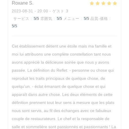
Roxane
S
2023-08-31
- 20:00 - ゲスト 3
サービス
:
5
/5
雰囲気
:
5
/5
メニュー
:
5
/5
品質-価格
:
5
/5
Cet établissement détient une étoile mais ma famille et
moi lui attribuons une complète constellation tant nous
avons apprécié la délicieuse soirée que nous y avons
passée. La définition du Reflet: - personne ou chose qui
reproduit les traits principaux de quelque chose, de
quelqu'un. - éclat émanant de quelque chose et qui
apparaît dans autre chose. Les deux éléments de cette
définition prennent tout leur sens à mesure que les plats
nous sont servis, au fil des échanges avec ce fabuleux
couple de restaurateurs. Le chef et la responsable de
salle et sommelière sont passionnés et passionnants ! La