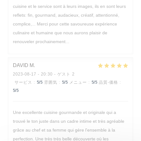
cuisine et le service sont à leurs images, ils en sont leurs
reflets: fin, gourmand, audacieux, créatif, attentionné,
complice,... Merci pour cette savoureuse expérience
culinaire et humaine que nous aurons plaisir de
renouveler prochainement...
DAVID
M
Les Reflets
2023-08-17
- 20:30 - ゲスト 2
サービス
:
5
/5
雰囲気
:
5
/5
メニュー
:
5
/5
品質-価格
:
5
/5
Une excellente cuisine gourmande et originale qui a
trouvé le ton juste dans un cadre intime et très agréable
grâce au chef et sa femme qui gère l'ensemble à la
perfection. Une très très belle découverte où les