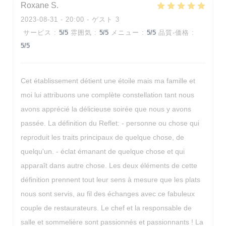
Roxane
S
2023-08-31
- 20:00 - ゲスト 3
サービス
:
5
/5
雰囲気
:
5
/5
メニュー
:
5
/5
品質-価格
:
5
/5
Cet établissement détient une étoile mais ma famille et
moi lui attribuons une complète constellation tant nous
avons apprécié la délicieuse soirée que nous y avons
passée. La définition du Reflet: - personne ou chose qui
reproduit les traits principaux de quelque chose, de
quelqu'un. - éclat émanant de quelque chose et qui
apparaît dans autre chose. Les deux éléments de cette
définition prennent tout leur sens à mesure que les plats
nous sont servis, au fil des échanges avec ce fabuleux
couple de restaurateurs. Le chef et la responsable de
salle et sommelière sont passionnés et passionnants ! La