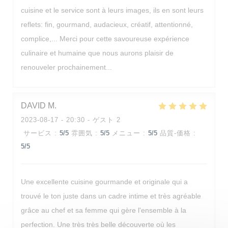
cuisine et le service sont à leurs images, ils en sont leurs
reflets: fin, gourmand, audacieux, créatif, attentionné,
complice,... Merci pour cette savoureuse expérience
culinaire et humaine que nous aurons plaisir de
renouveler prochainement...
DAVID
M
Les Reflets
2023-08-17
- 20:30 - ゲスト 2
サービス
:
5
/5
雰囲気
:
5
/5
メニュー
:
5
/5
品質-価格
:
5
/5
Une excellente cuisine gourmande et originale qui a
trouvé le ton juste dans un cadre intime et très agréable
grâce au chef et sa femme qui gère l'ensemble à la
perfection. Une très très belle découverte où les