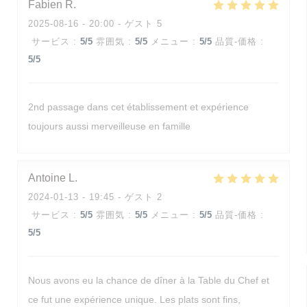
Fabien
R
2025-08-16
- 20:00 - ゲスト 5
サービス
:
5
/5
雰囲気
:
5
/5
メニュー
:
5
/5
品質-価格
:
5
/5
2nd passage dans cet établissement et expérience
toujours aussi merveilleuse en famille
Antoine
L
2024-01-13
- 19:45 - ゲスト 2
サービス
:
5
/5
雰囲気
:
5
/5
メニュー
:
5
/5
品質-価格
:
5
/5
Nous avons eu la chance de dîner à la Table du Chef et
ce fut une expérience unique. Les plats sont fins,