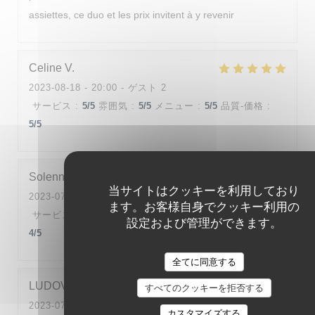
assiettes, ce duo et les prix invitent à y revenir
Celine
V
2023-08-18
- 20:00 - ゲスト 2
サービス
:
5
/5
雰囲気
:
5
/5
メニュー
:
5
/5
品質-価格
:
5
/5
Solenne
D
当サイトはクッキーを利用しており
2023-07-28
- 19:30 - ゲスト 2
ます。お客様自身でクッキー利用の
サービス
:
4
/5
雰囲気
:
4
/5
メニュー
:
5
/5
品質-価格
:
設定および管理ができます。
4
/5
全てに同意する
LUDOVIC
T
すべてのクッキーを拒否する
2023-07-28
- 20:30 - ゲスト 2
カスタマイズする