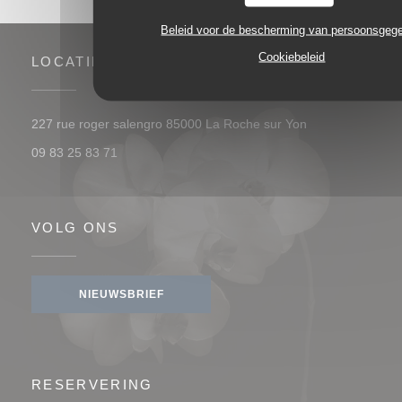
Beleid voor de bescherming van persoonsgeg
Cookiebeleid
LOCATIE
((opent in een n
227 rue roger salengro 85000 La Roche sur Yon
09 83 25 83 71
VOLG ONS
NIEUWSBRIEF
RESERVERING