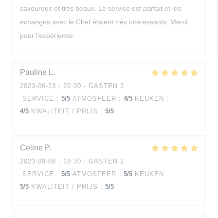
savoureux et très beaux. Le service est parfait et les
échanges avec le Chef étaient très intéressants. Merci
pour l’expérience.
Pauline
L
2023-06-23
- 20:00 - GASTEN 2
SERVICE
:
5
/5
ATMOSFEER
:
4
/5
KEUKEN
:
4
/5
KWALITEIT / PRIJS
:
5
/5
Celine
P
2023-09-08
- 19:30 - GASTEN 2
SERVICE
:
5
/5
ATMOSFEER
:
5
/5
KEUKEN
:
5
/5
KWALITEIT / PRIJS
:
5
/5