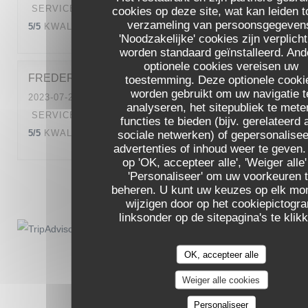
SERVICE
:
5
/5
ATMOSFEER
:
4
/5
KEUKEN
:
cookies op deze site, wat kan leiden t
verzameling van persoonsgegeven
5
/5
KWALITEIT / PRIJS
:
5
/5
'Noodzakelijke' cookies zijn verplich
worden standaard geïnstalleerd. And
optionele cookies vereisen uw
FREDERIC
R
toestemming. Deze optionele cooki
worden gebruikt om uw navigatie t
2023-07-21
- 19:45 - GASTEN 2
analyseren, het sitepubliek te mete
SERVICE
:
5
/5
ATMOSFEER
:
5
/5
KEUKEN
:
functies te bieden (bijv. gerelateerd 
5
/5
KWALITEIT / PRIJS
:
5
/5
sociale netwerken) of gepersonalise
advertenties of inhoud weer te geven.
op 'OK, accepteer alle', 'Weiger alle'
'Personaliseer' om uw voorkeuren 
1
2
3
beheren. U kunt uw keuzes op elk m
wijzigen door op het cookiepictogr
linksonder op de sitepagina's te klik
OK, accepteer alle
Weiger alle cookies
Personaliseer