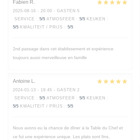
Fabien
R
2025-08-16
- 20:00 - GASTEN 5
SERVICE
:
5
/5
ATMOSFEER
:
5
/5
KEUKEN
:
5
/5
KWALITEIT / PRIJS
:
5
/5
2nd passage dans cet établissement et expérience
toujours aussi merveilleuse en famille
Antoine
L
2024-01-13
- 19:45 - GASTEN 2
SERVICE
:
5
/5
ATMOSFEER
:
5
/5
KEUKEN
:
5
/5
KWALITEIT / PRIJS
:
5
/5
Nous avons eu la chance de dîner à la Table du Chef et
ce fut une expérience unique. Les plats sont fins,