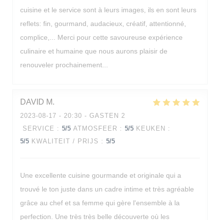
cuisine et le service sont à leurs images, ils en sont leurs
reflets: fin, gourmand, audacieux, créatif, attentionné,
complice,... Merci pour cette savoureuse expérience
culinaire et humaine que nous aurons plaisir de
renouveler prochainement...
DAVID
M
2023-08-17
- 20:30 - GASTEN 2
Les Reflets
SERVICE
:
5
/5
ATMOSFEER
:
5
/5
KEUKEN
:
5
/5
KWALITEIT / PRIJS
:
5
/5
Une excellente cuisine gourmande et originale qui a
trouvé le ton juste dans un cadre intime et très agréable
grâce au chef et sa femme qui gère l'ensemble à la
perfection. Une très très belle découverte où les