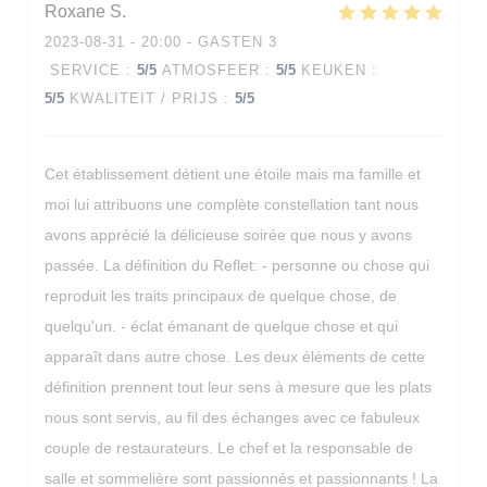
Roxane
S
2023-08-31
- 20:00 - GASTEN 3
SERVICE
:
5
/5
ATMOSFEER
:
5
/5
KEUKEN
:
5
/5
KWALITEIT / PRIJS
:
5
/5
Cet établissement détient une étoile mais ma famille et
moi lui attribuons une complète constellation tant nous
avons apprécié la délicieuse soirée que nous y avons
passée. La définition du Reflet: - personne ou chose qui
reproduit les traits principaux de quelque chose, de
quelqu'un. - éclat émanant de quelque chose et qui
apparaît dans autre chose. Les deux éléments de cette
définition prennent tout leur sens à mesure que les plats
nous sont servis, au fil des échanges avec ce fabuleux
couple de restaurateurs. Le chef et la responsable de
salle et sommelière sont passionnés et passionnants ! La