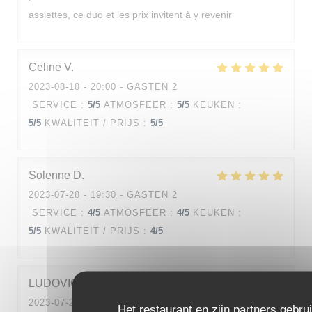
assiettes, ce duo et les prix invitent à y revenir
Celine
V
2023-08-18
- 20:00 - GASTEN 2
SERVICE
:
5
/5
ATMOSFEER
:
5
/5
KEUKEN
:
5
/5
KWALITEIT / PRIJS
:
5
/5
Solenne
D
2023-07-28
- 19:30 - GASTEN 2
SERVICE
:
4
/5
ATMOSFEER
:
4
/5
KEUKEN
:
5
/5
KWALITEIT / PRIJS
:
4
/5
LUDOVIC
T
2023-07-28
- 20:30 - GASTEN 2
Het restaurant en zijn partners gebru