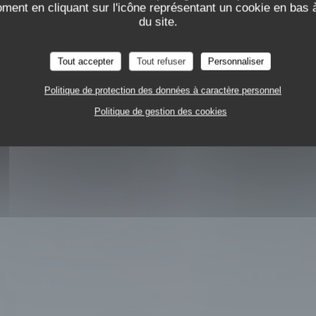
oment en cliquant sur l'icône représentant un cookie en bas
Les Reflets
du site.
RONOMIQUE
227 RUE ROGER SALENGRO 8500
Tout accepter
Tout refuser
Personnaliser
Politique de protection des données à caractère personnel
Politique de gestion des cookies