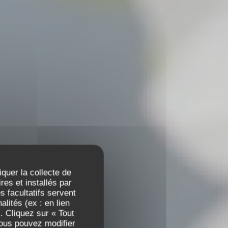
iquer la collecte de
es et installés par
 facultatifs servent
lités (ex : en lien
. Cliquez sur « Tout
Vous pouvez modifier