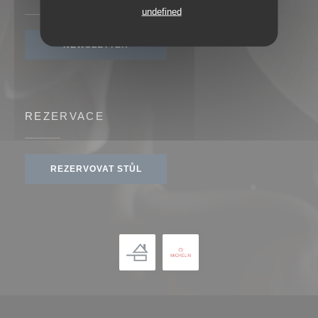
undefined
NEWSLETTER
REZERVACE
REZERVOVAT STŮL