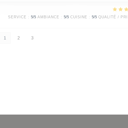
SERVICE
:
5
/5
AMBIANCE
:
5
/5
CUISINE
:
5
/5
QUALITÉ / PR
1
2
3