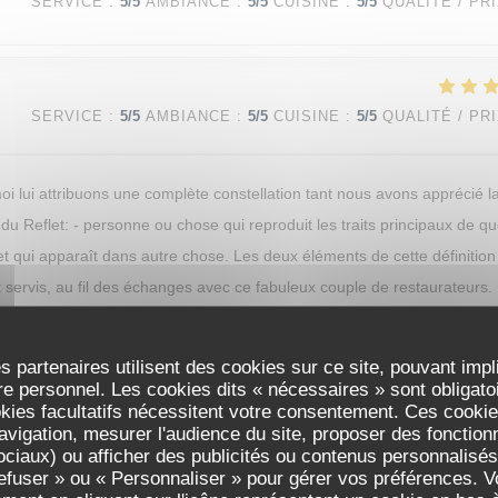
SERVICE
:
5
/5
AMBIANCE
:
5
/5
CUISINE
:
5
/5
QUALITÉ / PR
SERVICE
:
5
/5
AMBIANCE
:
5
/5
CUISINE
:
5
/5
QUALITÉ / PR
oi lui attribuons une complète constellation tant nous avons apprécié l
du Reflet: - personne ou chose qui reproduit les traits principaux de q
t qui apparaît dans autre chose. Les deux éléments de cette définition
 servis, au fil des échanges avec ce fabuleux couple de restaurateurs.
nnés et passionnants ! La cuisine et le service sont à leurs images, ils
entionné, complice,... Merci pour cette savoureuse expérience culinaire e
s partenaires utilisent des cookies sur ce site, pouvant impl
ement...
e personnel. Les cookies dits « nécessaires » sont obligatoir
okies facultatifs nécessitent votre consentement. Ces cookies
avigation, mesurer l'audience du site, proposer des fonctionna
ciaux) ou afficher des publicités ou contenus personnalisés
refuser » ou « Personnaliser » pour gérer vos préférences. 
SERVICE
:
5
/5
AMBIANCE
:
5
/5
CUISINE
:
5
/5
QUALITÉ / PR