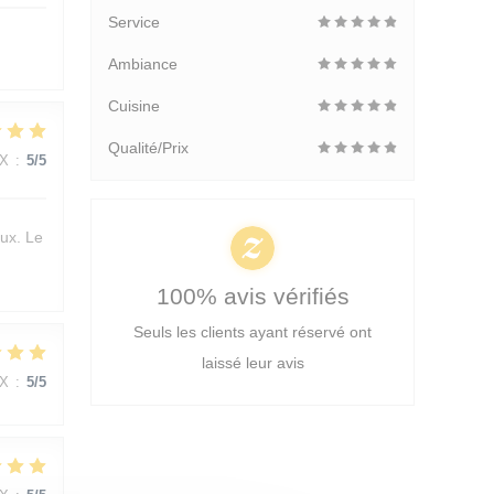
Service
Ambiance
Cuisine
Qualité/Prix
IX
:
5
/5
aux. Le
100% avis vérifiés
Seuls les clients ayant réservé ont
laissé leur avis
IX
:
5
/5