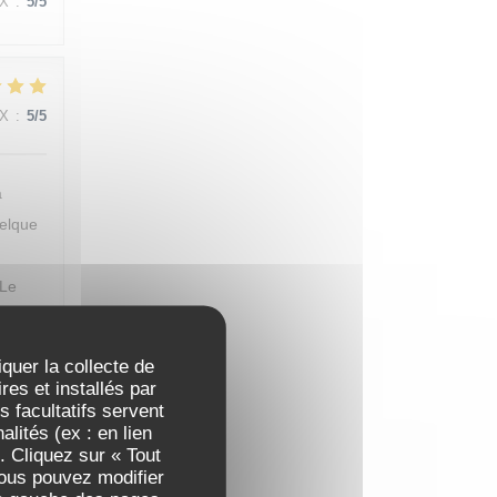
IX
:
5
/5
IX
:
5
/5
a
uelque
 Le
 en
t
iquer la collecte de
es et installés par
 facultatifs servent
lités (ex : en lien
. Cliquez sur « Tout
Vous pouvez modifier
IX
:
5
/5