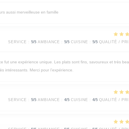
rs aussi merveilleuse en famille
SERVICE
:
5
/5
AMBIANCE
:
5
/5
CUISINE
:
5
/5
QUALITÉ / PR
e fut une expérience unique. Les plats sont fins, savoureux et très be
rès intéressants. Merci pour l’expérience.
SERVICE
:
5
/5
AMBIANCE
:
4
/5
CUISINE
:
4
/5
QUALITÉ / PR