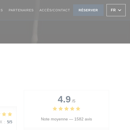
FR
OS
PARTENAIRES
ACCÈS/CONTACT
RÉSERVER
4.9
/5
Note moyenne —
1582 avis
IX
:
5
/5