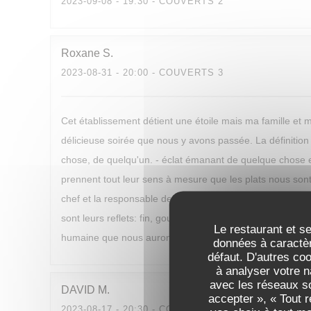
2023-09-08
- 19:30 - COUVERTS 2
Roxane
S
2023-08-31
- 20:00 - COUVERTS 3
Cet établissement détient une étoile mais ma famille et m
délicieuse soirée que nous y avons passée. La définition 
chose, de quelqu'un. - éclat émanant de quelque chose e
prennent tout leur sens à mesure que les plats nous sont
chef et la responsable de salle et sommelière sont passio
sont leurs reflets: fin, gourmand, audacieux, créatif, att
Le restaurant et se
humaine que nous aurons plaisir de renouveler prochain
données à caractèr
défaut. D'autres co
à analyser votre n
avec les réseaux so
DAVID
M
accepter », « Tout 
2023-08-17
- 20:30 - COUVERTS 2