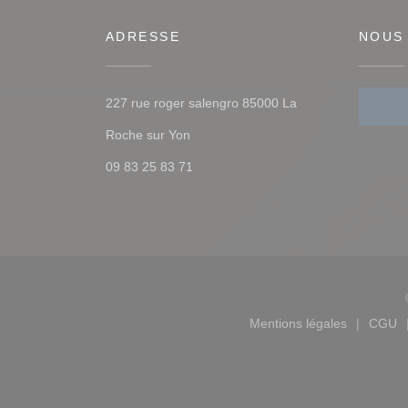
ADRESSE
NOUS
227 rue roger salengro 85000 La
((ouvre une nouvelle fenêtre))
Roche sur Yon
09 83 25 83 71
Mentions légales
CGU
((ouvre une nouve
((