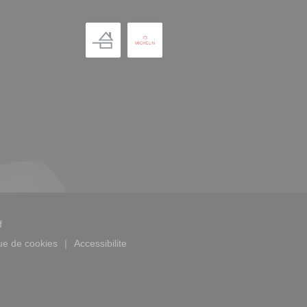
((ouvre une nouvelle fenêtre))
f
que de cookies
Accessibilite
((ouvre une nouvelle fenêtre))
((ouvre une nouvelle fenêtre))